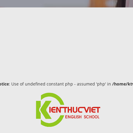
tice
: Use of undefined constant php - assumed 'php' in
/home/ktv