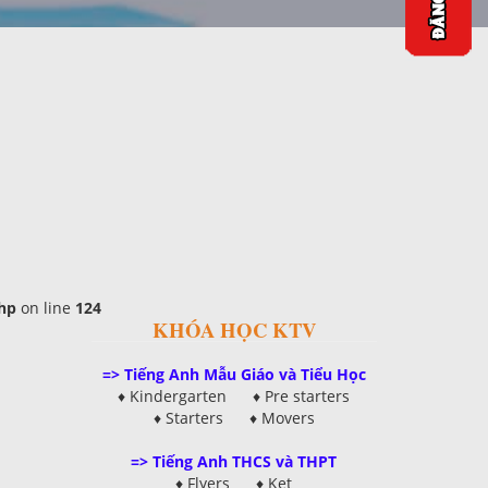
hp
on line
124
KHÓA HỌC KTV
=> Tiếng Anh Mẫu Giáo và Tiểu Học
♦ Kindergarten ♦ Pre starters
♦ Starters ♦ Movers
=> Tiếng Anh THCS và THPT
♦ Flyers ♦
Ket